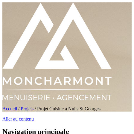
Accueil
/
Projets
/
Projet Cuisine à Nuits St Georges
Aller au contenu
Navigation principale